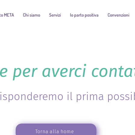
to META
Chi siamo
Servizi
Io parto positiva
Convenzioni
e per averci conta
risponderemo il prima possi
Torna alla home